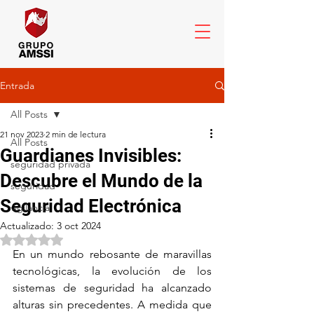
Entrada
All Posts
21 nov 2023
2 min de lectura
All Posts
Guardianes Invisibles:
seguridad privada
Descubre el Mundo de la
seguridad
Seguridad Electrónica
vigilancia
Actualizado:
3 oct 2024
Obtuvo NaN de 5 estrellas.
En un mundo rebosante de maravillas 
tecnológicas, la evolución de los 
sistemas de seguridad ha alcanzado 
alturas sin precedentes. A medida que 