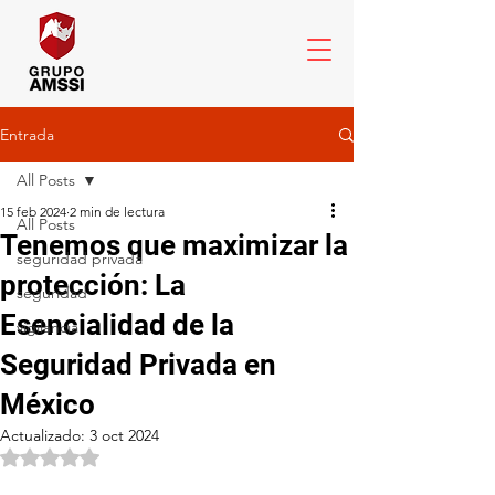
Entrada
All Posts
15 feb 2024
2 min de lectura
All Posts
Tenemos que maximizar la
seguridad privada
protección: La
seguridad
Esencialidad de la
vigilancia
Seguridad Privada en
México
Actualizado:
3 oct 2024
Obtuvo NaN de 5 estrellas.