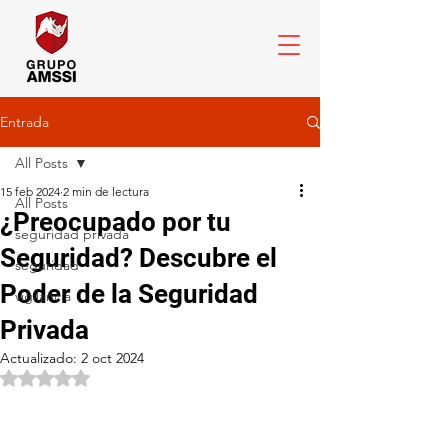
Entrada
All Posts
15 feb 2024
2 min de lectura
All Posts
¿Preocupado por tu
seguridad privada
Seguridad? Descubre el
seguridad
Poder de la Seguridad
vigilancia
Privada
Actualizado:
2 oct 2024
Obtuvo NaN de 5 estrellas.